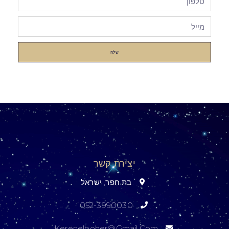
שלח
יצירת קשר
בת חפר, ישראל
052-3990030
Kerenelboher@gmail.com