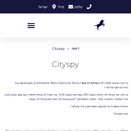
לתוכן
טלפון
מייל
ישראל
ראשי
»
Cityspy
Cityspy
ברוכים הבאים לקתדרלת
נוטרדם דה פארי
(Cathédrale Notre-Dame De Paris), מקום מושבו של
הארכיבישוף של פריז.
בנייתה של הקתדרלה החלה בשנת 1163 ונסתיימה בשנת 1345. זוהי קתדרלה גותית יפהפייה עם עוגב ענק בתוכה,
אחד ממוקדי המשיכה שלה. הסיפור המפורסם "הגיבן מנוטרדם" מתרחש בקתדרלה עצמה.
האגדה מספרת על הפעמון המפורסם ביותר שצלצל ….
כמה פעמים?