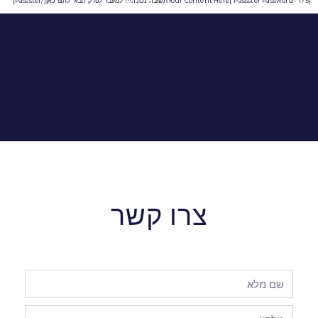
[passster Password="175"]Your Content Hereתשובה נכונה!!! למעבר לפרק הבא לחצו כאן[/passster]
צרו קשר